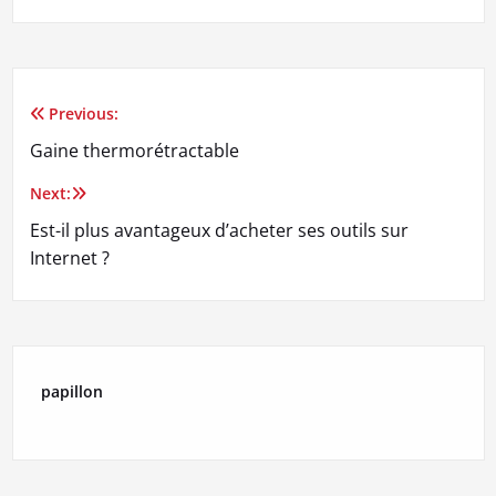
Previous:
Navigation
Gaine thermorétractable
de
Next:
l’article
Est-il plus avantageux d’acheter ses outils sur
Internet ?
papillon